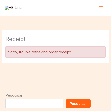
Skip
to
Main
content
Men
Receipt
Sorry, trouble retrieving order receipt.
Pesquisar
Pesquisar